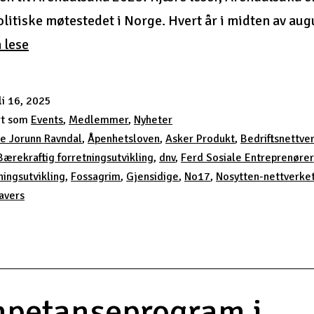
olitiske møtestedet i Norge. Hvert år i midten av au
Arendalsuka
å lese
2025
li 16, 2025
rt som
Events
,
Medlemmer
,
Nyheter
e Jorunn Ravndal
,
Åpenhetsloven
,
Asker Produkt
,
Bedriftsnettve
Bærekraftig forretningsutvikling
,
dnv
,
Ferd Sosiale Entreprenører
ningsutvikling
,
Fossagrim
,
Gjensidige
,
No17
,
Nosytten-nettverke
avers
petanseprogram i