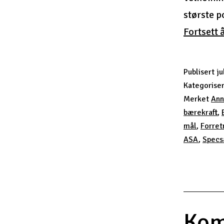
største p
Fortsett 
Publisert
ju
Kategorise
Merket
Ann
bærekraft
,
mål
,
Forret
ASA
,
Specs
Kom