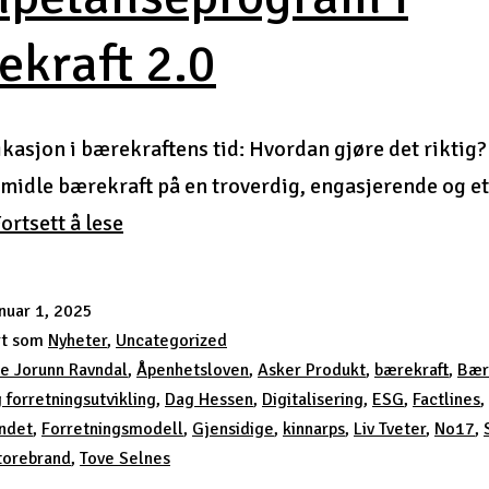
ekraft 2.0
asjon i bærekraftens tid: Hvordan gjøre det riktig
rmidle bærekraft på en troverdig, engasjerende og et
Kompetanseprogram
ortsett å lese
i
bærekraft
nuar 1, 2025
2.0
rt som
Nyheter
,
Uncategorized
e Jorunn Ravndal
,
Åpenhetsloven
,
Asker Produkt
,
bærekraft
,
Bær
 forretningsutvikling
,
Dag Hessen
,
Digitalisering
,
ESG
,
Factlines
,
undet
,
Forretningsmodell
,
Gjensidige
,
kinnarps
,
Liv Tveter
,
No17
,
torebrand
,
Tove Selnes