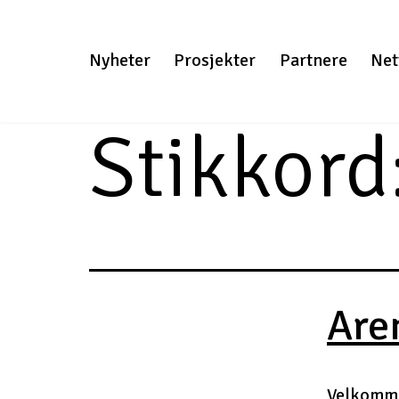
Gå
til
Nyheter
Prosjekter
Partnere
Net
innhold
Stikkord
Are
Velkommen