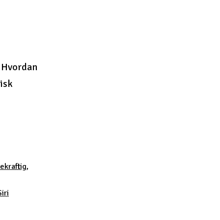
? Hvordan
isk
ekraftig
,
Siri