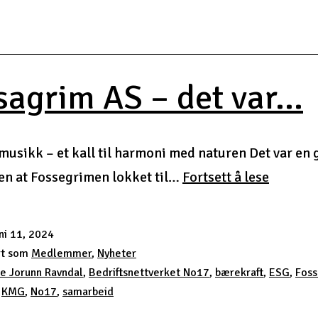
sagrim AS – det var...
usikk – et kall til harmoni med naturen Det var en 
Fossagr
en at Fossegrimen lokket til…
Fortsett å lese
AS
–
ni 11, 2024
det
rt som
Medlemmer
,
Nyheter
var…
e Jorunn Ravndal
,
Bedriftsnettverket No17
,
bærekraft
,
ESG
,
Foss
,
KMG
,
No17
,
samarbeid