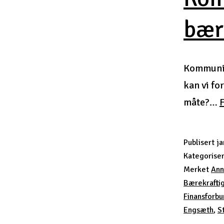
bær
Kommunik
kan vi fo
måte?…
F
Publisert
ja
Kategorise
Merket
Ann
Bærekraftig
Finansforb
Engsæth
,
S