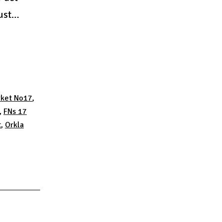
gust…
rket No17
,
,
FNs 17
t
,
Orkla