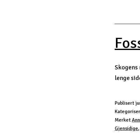
Fos
Skogens m
lenge sid
Publisert
ju
Kategorise
Merket
Ann
Gjensidige