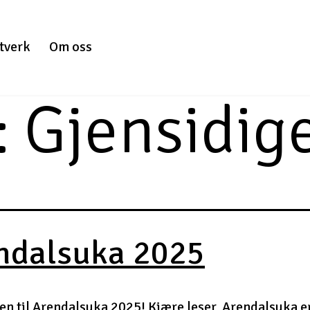
tverk
Om oss
:
Gjensidig
ndalsuka 2025
 til Arendalsuka 2025! Kjære leser, Arendalsuka e