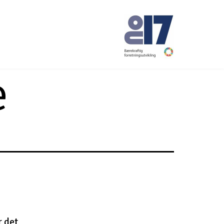
e
No17
r det