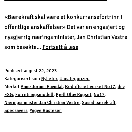
«Bærekraft skal være et konkurransefortrinn i
offentlige anskaffelser» Det var en engasjert og
nysgjerrig næringsminister, Jan Christian Vestre
Bærekraft
som besøkte…
Fortsett å lese
skal
være
Publisert
august 22, 2023
et
Kategorisert som
Nyheter
,
Uncategorized
konkurransefortrin
Merket
Anne Jorunn Ravndal
,
Bedriftsnettverket No17
,
dnv
,
ESG
,
Forretningsmodell
,
Kjell Olav Rugset
,
No17
,
Næringsminister Jan Christian Vestre
,
Sosial bærekraft
,
Specsavers
,
Yngve Bastesen