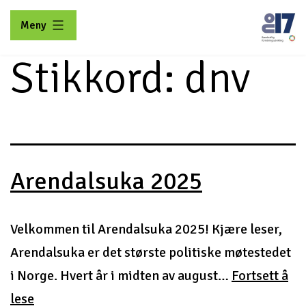
Gå
Meny
til
innhold
Stikkord:
dnv
No17
Arendalsuka 2025
Velkommen til Arendalsuka 2025! Kjære leser,
Arendalsuka er det største politiske møtestedet
i Norge. Hvert år i midten av august…
Fortsett å
Arendalsuka
lese