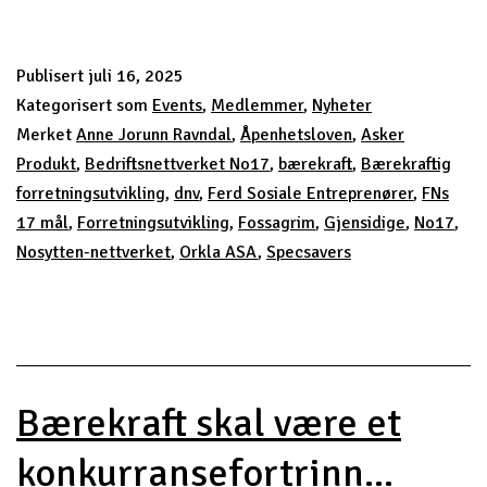
2025
Publisert
juli 16, 2025
Kategorisert som
Events
,
Medlemmer
,
Nyheter
Merket
Anne Jorunn Ravndal
,
Åpenhetsloven
,
Asker
Produkt
,
Bedriftsnettverket No17
,
bærekraft
,
Bærekraftig
forretningsutvikling
,
dnv
,
Ferd Sosiale Entreprenører
,
FNs
17 mål
,
Forretningsutvikling
,
Fossagrim
,
Gjensidige
,
No17
,
Nosytten-nettverket
,
Orkla ASA
,
Specsavers
Bærekraft skal være et
konkurransefortrinn...