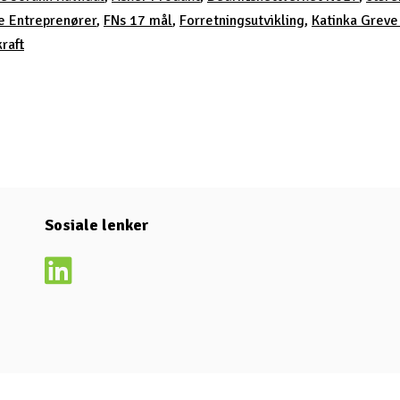
e Entreprenører
,
FNs 17 mål
,
Forretningsutvikling
,
Katinka Greve
raft
Sosiale lenker