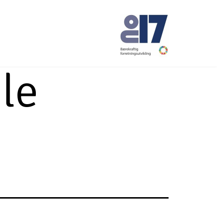
le
No17