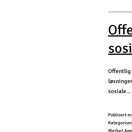
Off
sosi
Offentlig
løsninger
sosiale…
Publisert
m
Kategorise
Merket
Ann