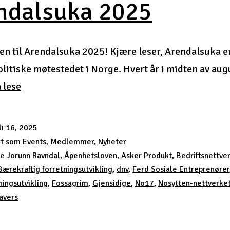
ndalsuka 2025
 til Arendalsuka 2025! Kjære leser, Arendalsuka e
olitiske møtestedet i Norge. Hvert år i midten av au
Arendalsuka
å lese
2025
li 16, 2025
rt som
Events
,
Medlemmer
,
Nyheter
e Jorunn Ravndal
,
Åpenhetsloven
,
Asker Produkt
,
Bedriftsnettve
Bærekraftig forretningsutvikling
,
dnv
,
Ferd Sosiale Entreprenører
ningsutvikling
,
Fossagrim
,
Gjensidige
,
No17
,
Nosytten-nettverke
avers