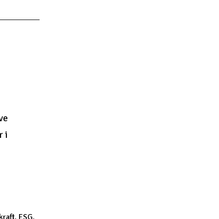
ve
 i
raft
,
ESG
,