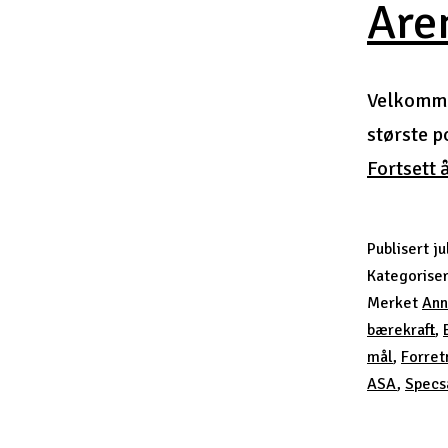
Are
Velkommen
største p
Fortsett 
Publisert
ju
Kategorise
Merket
Ann
bærekraft
,
mål
,
Forret
ASA
,
Specs