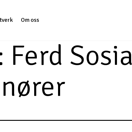
tverk
Om oss
:
Ferd Sosia
enører