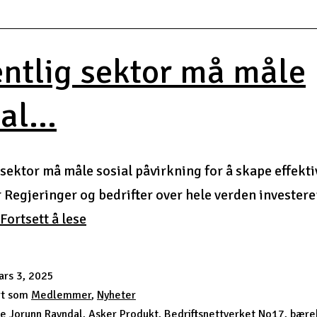
entlig sektor må måle
al...
 sektor må måle sosial påvirkning for å skape effekti
 Regjeringer og bedrifter over hele verden investerer
Offentlig
Fortsett å lese
sektor
må
ars 3, 2025
måle
rt som
Medlemmer
,
Nyheter
sosial…
e Jorunn Ravndal
,
Asker Produkt
,
Bedriftsnettverket No17
,
bærek