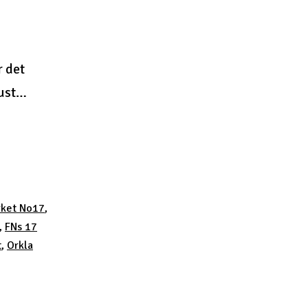
r det
gust…
rket No17
,
,
FNs 17
t
,
Orkla