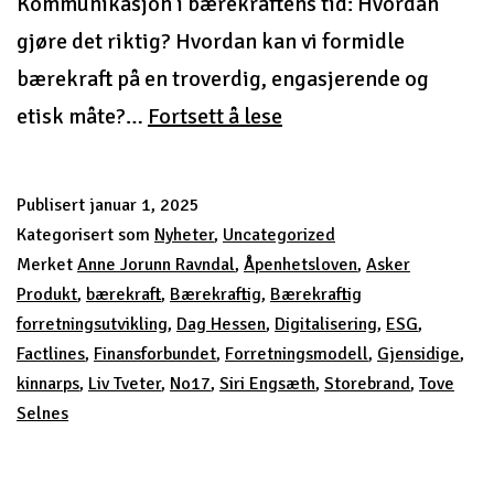
Kommunikasjon i bærekraftens tid: Hvordan
gjøre det riktig? Hvordan kan vi formidle
bærekraft på en troverdig, engasjerende og
Kompetanseprogram
etisk måte?…
Fortsett å lese
i
bærekraft
Publisert
januar 1, 2025
2.0
Kategorisert som
Nyheter
,
Uncategorized
Merket
Anne Jorunn Ravndal
,
Åpenhetsloven
,
Asker
Produkt
,
bærekraft
,
Bærekraftig
,
Bærekraftig
forretningsutvikling
,
Dag Hessen
,
Digitalisering
,
ESG
,
Factlines
,
Finansforbundet
,
Forretningsmodell
,
Gjensidige
,
kinnarps
,
Liv Tveter
,
No17
,
Siri Engsæth
,
Storebrand
,
Tove
Selnes