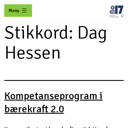
Gå
Meny
til
innhold
Stikkord:
Dag
No17
Hessen
Kompetanseprogram i
bærekraft 2.0