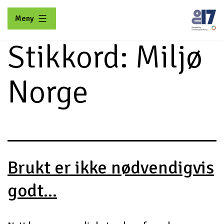
Gå
Meny
til
innhold
Stikkord:
Miljø
No17
Norge
Brukt er ikke nødvendigvis
godt...