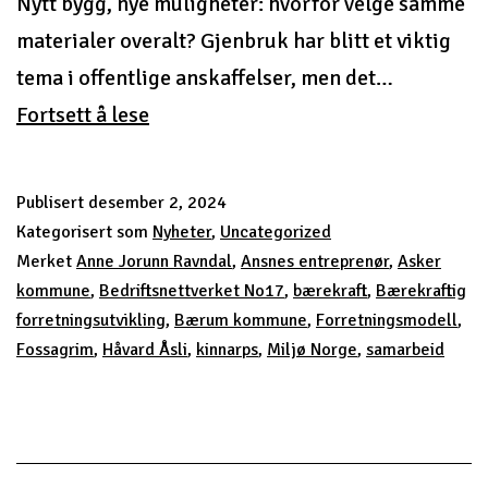
Nytt bygg, nye muligheter: hvorfor velge samme
materialer overalt? Gjenbruk har blitt et viktig
tema i offentlige anskaffelser, men det…
Brukt
Fortsett å lese
er
ikke
Publisert
desember 2, 2024
nødvendigvis
Kategorisert som
Nyheter
,
Uncategorized
godt…
Merket
Anne Jorunn Ravndal
,
Ansnes entreprenør
,
Asker
kommune
,
Bedriftsnettverket No17
,
bærekraft
,
Bærekraftig
forretningsutvikling
,
Bærum kommune
,
Forretningsmodell
,
Fossagrim
,
Håvard Åsli
,
kinnarps
,
Miljø Norge
,
samarbeid