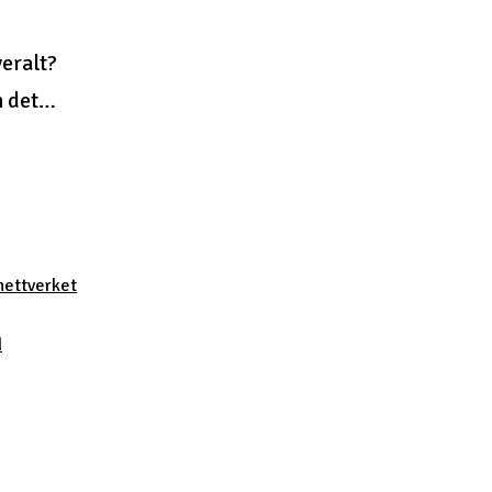
eralt?
en det…
nettverket
d