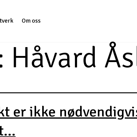
tverk
Om oss
:
Håvard Ås
kt er ikke nødvendigvi
...