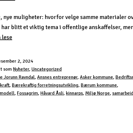
, nye muligheter: hvorfor velge samme materialer ov
har blitt et viktig tema i offentlige anskaffelser, m
Brukt
å lese
er
ikke
esember 2, 2024
nødvendigvis
rt som
Nyheter
,
Uncategorized
godt…
e Jorunn Ravndal
,
Ansnes entreprenør
,
Asker kommune
,
Bedrifts
kraft
,
Bærekraftig forretningsutvikling
,
Bærum kommune
,
smodell
,
Fossagrim
,
Håvard Åsli
,
kinnarps
,
Miljø Norge
,
samarbei