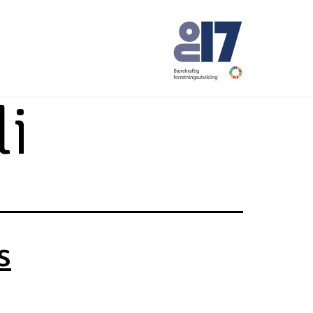
li
No17
s