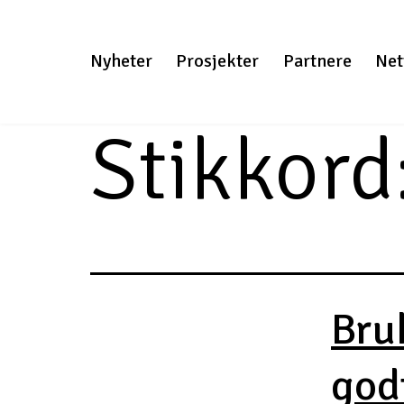
Gå
til
Nyheter
Prosjekter
Partnere
Net
innhold
Stikkord
Bru
godt