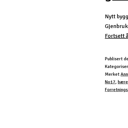
Nytt bygg
Gjenbruk 
Fortsett 
Publisert
d
Kategorise
Merket
Ann
No17
,
bære
Forretning