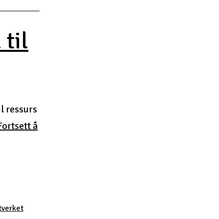
 til
il ressurs
Fortsett å
tverket