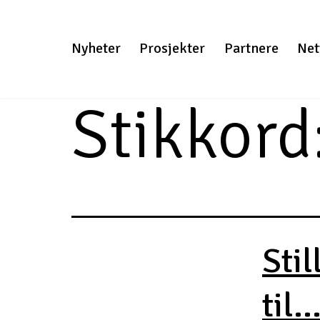
Gå
til
Nyheter
Prosjekter
Partnere
Net
innhold
Stikkord
Stil
til..