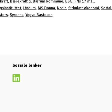
kraft
,
Bærekraftig
,
Bærum kommune
,
ESG
,
FNs 17 mål
,
gsinstituttet
,
Lindum
,
MS Donna
,
No17
,
Sirkulær økonomi
,
Sosial
sters
,
Syrenna
,
Yngve Bastesen
Sosiale lenker