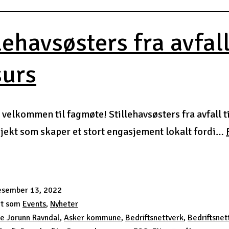
lehavsøsters fra avfall
surs
 velkommen til fagmøte! Stillehavsøsters fra avfall t
sjekt som skaper et stort engasjement lokalt fordi…
ehavsøsters
l
esember 13, 2022
rt som
Events
,
Nyheter
rs
e Jorunn Ravndal
,
Asker kommune
,
Bedriftsnettverk
,
Bedriftsnet