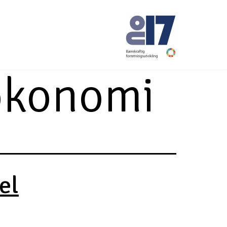
økonomi
No17
el