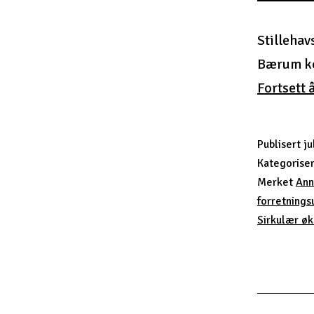
Stillehav
Bærum ko
Fortsett 
Publisert
ju
Kategorise
Merket
Ann
forretnings
Sirkulær ø