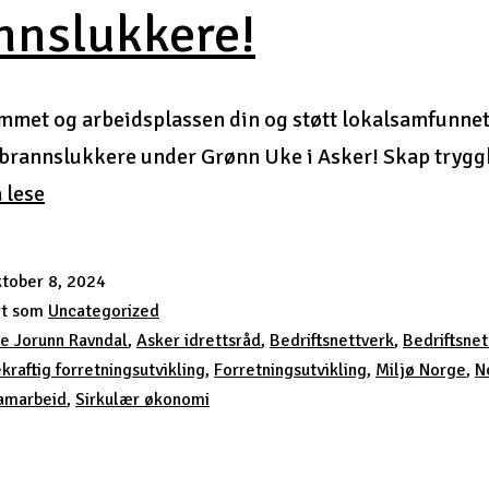
nnslukkere!
mmet og arbeidsplassen din og støtt lokalsamfunnet –
 brannslukkere under Grønn Uke i Asker! Skap tryg
Brannslukkere!
å lese
tober 8, 2024
rt som
Uncategorized
e Jorunn Ravndal
,
Asker idrettsråd
,
Bedriftsnettverk
,
Bedriftsnet
raftig forretningsutvikling
,
Forretningsutvikling
,
Miljø Norge
,
N
amarbeid
,
Sirkulær økonomi