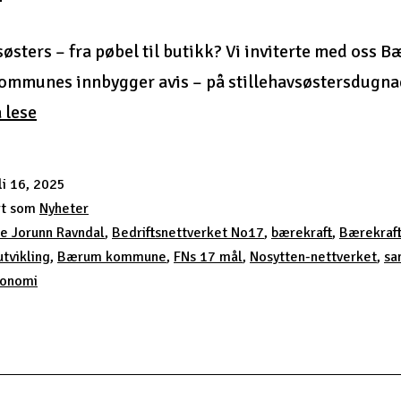
søsters – fra pøbel til butikk? Vi inviterte med oss 
mmunes innbygger avis – på stillehavsøstersdugna
Stillehavsøsters
å lese
–
fra
li 16, 2025
pøbel
rt som
Nyheter
til…
e Jorunn Ravndal
,
Bedriftsnettverket No17
,
bærekraft
,
Bærekraft
utvikling
,
Bærum kommune
,
FNs 17 mål
,
Nosytten-nettverket
,
sa
konomi