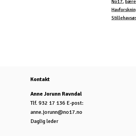
No17
,
bære
Havforsknin
Stillehavsø
Kontakt
Anne Jorunn Ravndal
Tlf. 932 17 136 E-post:
anne.jorunn@no17.no
Daglig leder