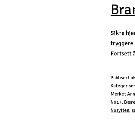
Bra
Sikre hje
tryggere
Fortsett 
Publisert
ok
Kategorise
Merket
Ann
No17
,
Bærek
Nosytten
,
s