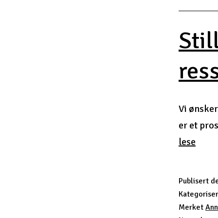
Stil
res
Vi ønsker
er et pro
Still
lese
fra
avfal
Publisert
d
til
Kategorise
ressu
Merket
Ann