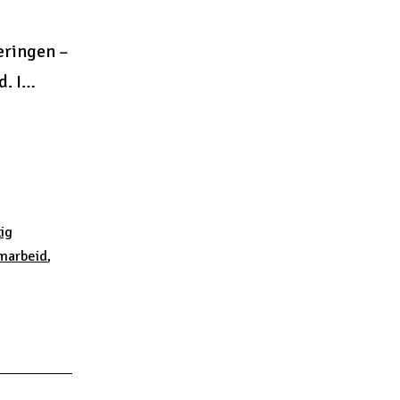
Bæringen –
d. I…
ig
marbeid
,