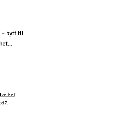
 bytt til
ghet…
tverket
o17
,