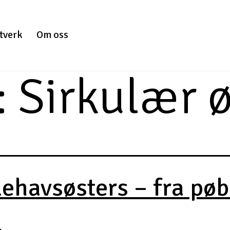
tverk
Om oss
:
Sirkulær 
lehavsøsters – fra pøb
.