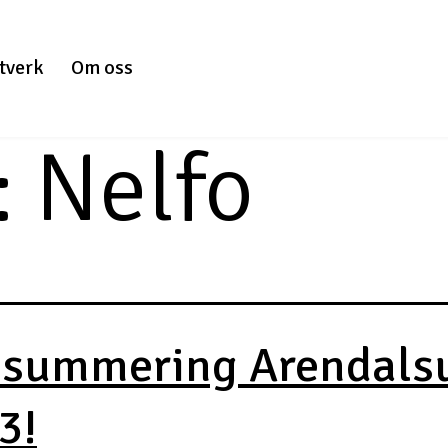
tverk
Om oss
:
Nelfo
summering Arendals
3!