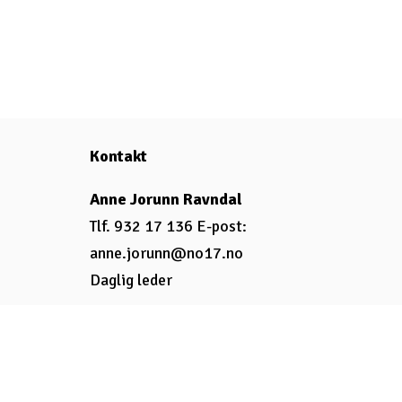
Kontakt
Anne Jorunn Ravndal
Tlf. 932 17 136 E-post:
anne.jorunn@no17.no
Daglig leder
Besøksadresse No17
Torvveien 19
1383 Asker