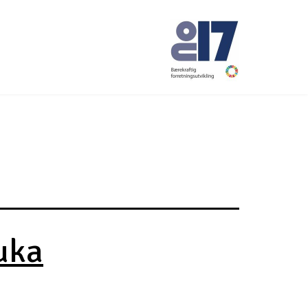
No17
uka