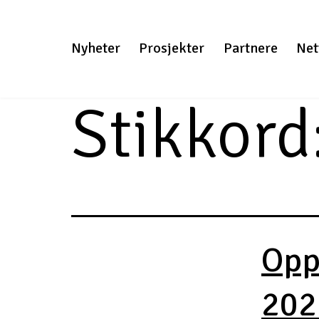
Gå
til
Nyheter
Prosjekter
Partnere
Net
innhold
Stikkord
Opp
202