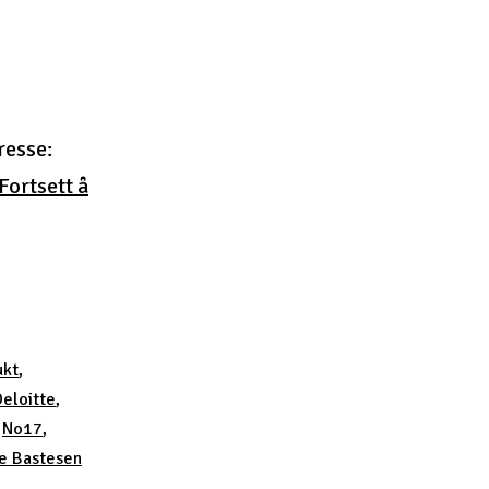
resse:
Fortsett å
ukt
,
Deloitte
,
,
No17
,
e Bastesen