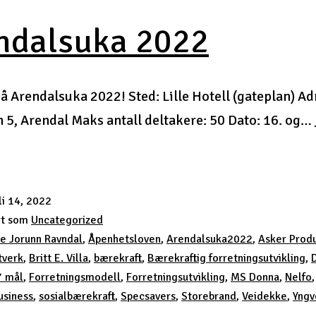
ndalsuka 2022
å Arendalsuka 2022! Sted: Lille Hotell (gateplan) Ad
 5, Arendal Maks antall deltakere: 50 Dato: 16. og…
dalsuka
li 14, 2022
rt som
Uncategorized
e Jorunn Ravndal
,
Åpenhetsloven
,
Arendalsuka2022
,
Asker Prod
tverk
,
Britt E. Villa
,
bærekraft
,
Bærekraftig forretningsutvikling
,
7 mål
,
Forretningsmodell
,
Forretningsutvikling
,
MS Donna
,
Nelfo
usiness
,
sosialbærekraft
,
Specsavers
,
Storebrand
,
Veidekke
,
Yngv