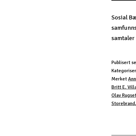
Sosial B
samfunns
samtaler
Publisert
s
Kategorise
Merket
Ann
Britt E. Vill
Olav Rugse
Storebrand