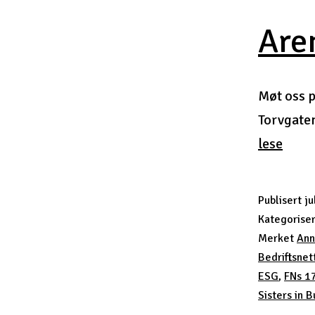
Are
Møt oss p
Torvgaten
Aren
lese
2022
Publisert
ju
Kategorise
Merket
Ann
Bedriftsnet
ESG
,
FNs 1
Sisters in B