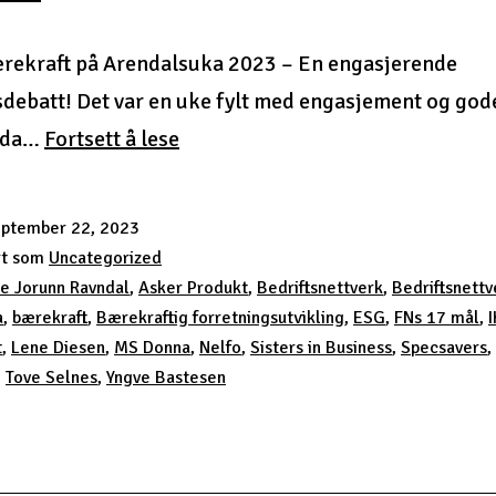
ærekraft på Arendalsuka 2023 – En engasjerende
debatt! Det var en uke fylt med engasjement og god
Oppsummering
 da…
Fortsett å lese
Arendalsuka
2023!
eptember 22, 2023
rt som
Uncategorized
e Jorunn Ravndal
,
Asker Produkt
,
Bedriftsnettverk
,
Bedriftsnett
a
,
bærekraft
,
Bærekraftig forretningsutvikling
,
ESG
,
FNs 17 mål
,
t
,
Lene Diesen
,
MS Donna
,
Nelfo
,
Sisters in Business
,
Specsavers
,
,
Tove Selnes
,
Yngve Bastesen