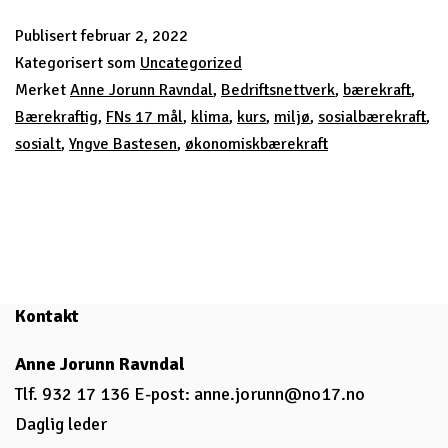
FNs
Publisert
februar 2, 2022
bære
Kategorisert som
Uncategorized
Merket
Anne Jorunn Ravndal
,
Bedriftsnettverk
,
bærekraft
,
Bærekraftig
,
FNs 17 mål
,
klima
,
kurs
,
miljø
,
sosialbærekraft
,
sosialt
,
Yngve Bastesen
,
økonomiskbærekraft
Kontakt
Anne Jorunn Ravndal
Tlf. 932 17 136 E-post:
anne.jorunn@no17.no
Daglig leder