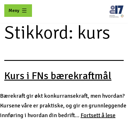
Gå
Meny
til
innhold
Stikkord:
kurs
No17
Kurs i FNs bærekraftmål
Bærekraft gir økt konkurransekraft, men hvordan?
Kursene våre er praktiske, og gir en grunnleggende
Kurs
innføring i hvordan din bedrift…
Fortsett å lese
i