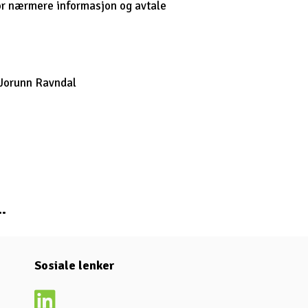
or nærmere informasjon og avtale
 Jorunn Ravndal
jon
.
Sosiale lenker