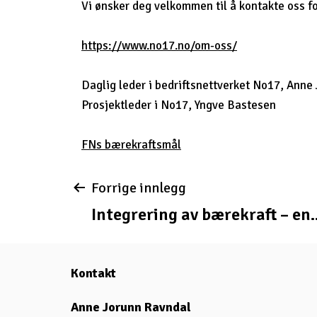
Vi ønsker deg velkommen til å kontakte oss f
https://www.no17.no/om-oss/
Daglig leder i bedriftsnettverket No17, Anne
Prosjektleder i No17, Yngve Bastesen
FNs bærekraftsmål
Innleggsnavigas
Forrige innlegg
Integrering av bærekraft – en..
Kontakt
Anne Jorunn Ravndal