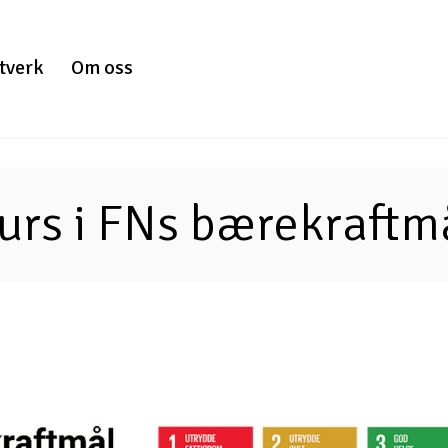
tverk
Om oss
urs i FNs bærekraftm