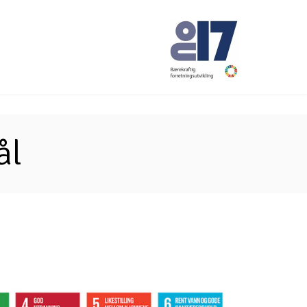
No17
ål