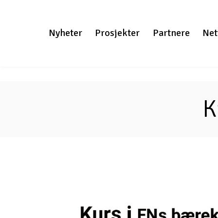
Gå
til
Nyheter
Prosjekter
Partnere
Net
innhold
K