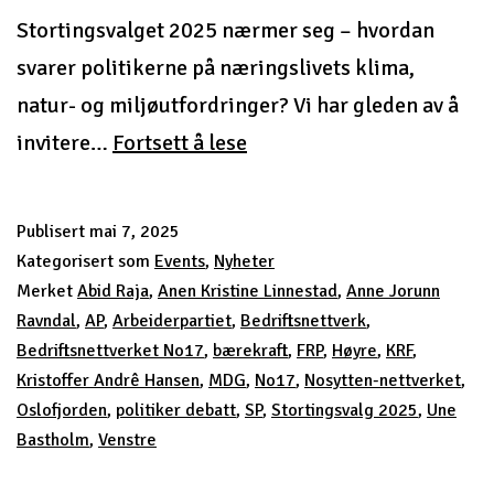
Stortingsvalget 2025 nærmer seg – hvordan
svarer politikerne på næringslivets klima,
natur- og miljøutfordringer? Vi har gleden av å
Stortingsvalg
invitere…
Fortsett å lese
2025
Publisert
mai 7, 2025
Kategorisert som
Events
,
Nyheter
Merket
Abid Raja
,
Anen Kristine Linnestad
,
Anne Jorunn
Ravndal
,
AP
,
Arbeiderpartiet
,
Bedriftsnettverk
,
Bedriftsnettverket No17
,
bærekraft
,
FRP
,
Høyre
,
KRF
,
Kristoffer Andrê Hansen
,
MDG
,
No17
,
Nosytten-nettverket
,
Oslofjorden
,
politiker debatt
,
SP
,
Stortingsvalg 2025
,
Une
Bastholm
,
Venstre