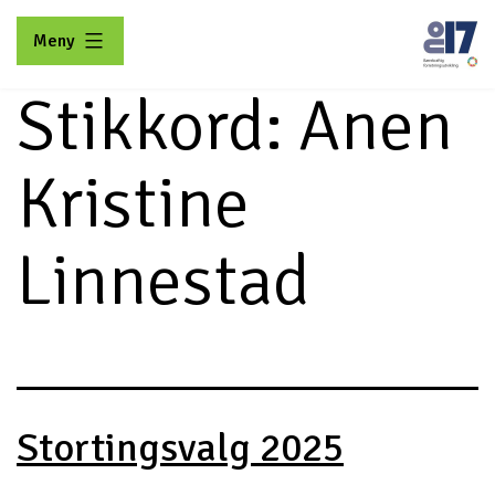
Gå
Meny
til
innhold
Stikkord:
Anen
No17
Kristine
Linnestad
Stortingsvalg 2025