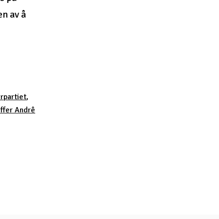
en av å
rpartiet
,
offer Andrê