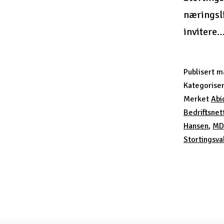
næringsli
invitere
Publisert
ma
Kategorise
Merket
Abi
Bedriftsnet
Hansen
,
MD
Stortingsv