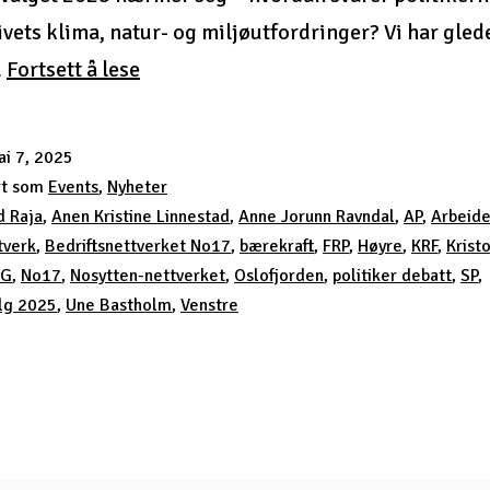
vets klima, natur- og miljøutfordringer? Vi har gled
Stortingsvalg
…
Fortsett å lese
2025
i 7, 2025
rt som
Events
,
Nyheter
d Raja
,
Anen Kristine Linnestad
,
Anne Jorunn Ravndal
,
AP
,
Arbeide
tverk
,
Bedriftsnettverket No17
,
bærekraft
,
FRP
,
Høyre
,
KRF
,
Krist
G
,
No17
,
Nosytten-nettverket
,
Oslofjorden
,
politiker debatt
,
SP
,
alg 2025
,
Une Bastholm
,
Venstre