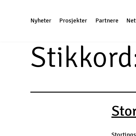
Gå
til
Nyheter
Prosjekter
Partnere
Net
innhold
Stikkord
Sto
Stortings