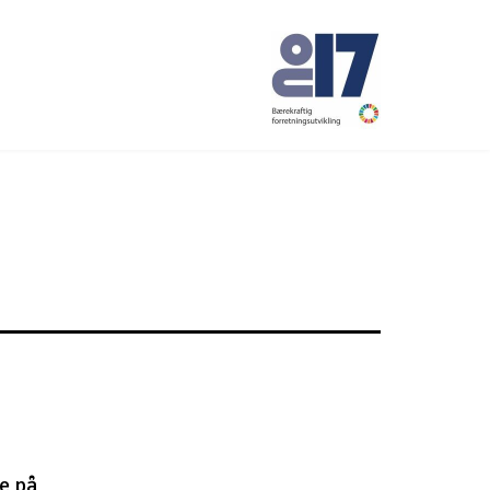
No17
e på