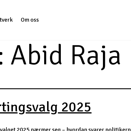
tverk
Om oss
:
Abid Raja
rtingsvalg 2025
valget 2025 nærmer seg – hvordan svarer politikern