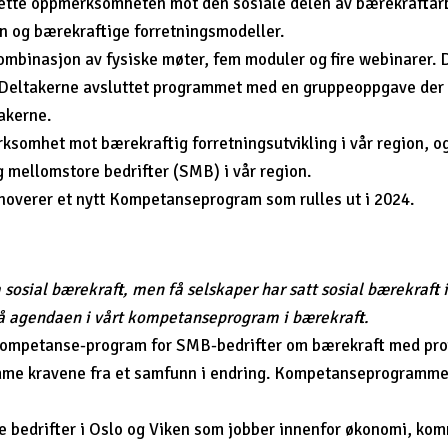
te oppmerksomheten mot den sosiale delen av bærekraftarbe
og bærekraftige forretningsmodeller.
inasjon av fysiske møter, fem moduler og fire webinarer. D
 Deltakerne avsluttet programmet med en gruppeoppgave der 
takerne.
omhet mot bærekraftig forretningsutvikling i vår region, og 
 mellomstore bedrifter (SMB) i vår region.
nnoverer et nytt Kompetanseprogram som rulles ut i 2024.
sial bærekraft, men få selskaper har satt sosial bærekraft inn
å agendaen i vårt kompetanseprogram i bærekraft.
t kompetanse-program for SMB-bedrifter om bærekraft med prof
omme kravene fra et samfunn i endring. Kompetanseprogrammet
re bedrifter i Oslo og Viken som jobber innenfor økonomi, ko