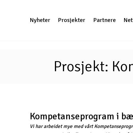
Gå
til
Nyheter
Prosjekter
Partnere
Net
innhold
Prosjekt: Ko
Kompetanseprogram i bæ
Vi har arbeidet mye med vårt Kompetanseprogram 