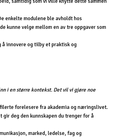
id, samtidig som vi ville knytte dette sammen
e enkelte modulene ble avholdt hos
de kunne velge mellom en av tre oppgaver som
å innovere og tilby et praktisk og
 i en større kontekst. Det vil vi gjøre noe
ilerte forelesere fra akademia og næringslivet.
 gir deg den kunnskapen du trenger for å
mmunikasjon, marked, ledelse, fag og