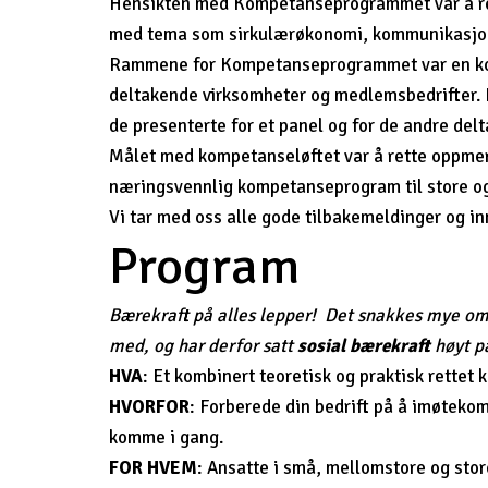
Hensikten med Kompetanseprogrammet var å ret
med tema som sirkulærøkonomi, kommunikasjon 
Rammene for Kompetanseprogrammet var en komb
deltakende virksomheter og medlemsbedrifter.
de presenterte for et panel og for de andre del
Målet med kompetanseløftet var å rette oppmerks
næringsvennlig kompetanseprogram til store og
Vi tar med oss alle gode tilbakemeldinger og i
Program
Bærekraft på alles lepper! Det snakkes mye om so
med, og har derfor satt
sosial bærekraft
høyt p
HVA
: Et kombinert teoretisk og praktisk rette
HVORFOR
: Forberede din bedrift på å imøtek
komme i gang.
FOR HVEM
: Ansatte i små, mellomstore og sto