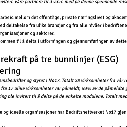
å invitere våre partnere til å være med på denne spennende rei
marbeid mellom det offentlige, private næringslivet og akademi
ed deltakelse fra ulike bransjer og fra alle nivåer i bedrifte
rganisasjoner og sektorer.
elkommen til å delta i utformingen og gjennomføringen av det
kraft på tre bunnlinjer (ESG)
ering
drifter og styret i No17. Totalt 28 virksomheter fra vår reg
ra 17 ulike virksomheter var påmeldt, 93% av de påmeldte g
g ble invitert til å delta på de enkelte modulene. Totalt med 
 og ideelle organisasjoner har Bedriftsnettverket No17 gje