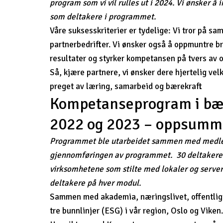
program som vi vil rulles ut i 2024. Vi ønsker 
som deltakere i programmet.
Våre suksesskriterier er tydelige: Vi tror på sa
partnerbedrifter. Vi ønsker også å oppmuntre br
resultater og styrker kompetansen på tvers av o
Så, kjære partnere, vi ønsker dere hjertelig v
preget av læring, samarbeid og bærekraft
Kompetanseprogram i bære
2022 og 2023 – oppsumm
Programmet ble utarbeidet sammen med medlemsbe
gjennomføringen av programmet. 30 deltakere f
virksomhetene som stilte med lokaler og serverin
deltakere på hver modul.
Sammen med akademia, næringslivet, offentlige
tre bunnlinjer (ESG) i vår region, Oslo og Viken.