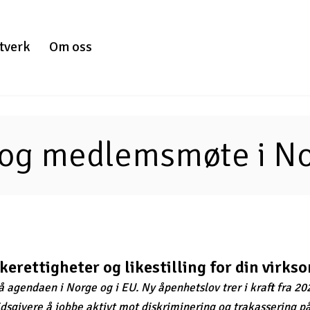
tverk
Om oss
 og medlemsmøte i No1
erettigheter og likestilling for din virks
 agendaen i Norge og i EU. Ny åpenhetslov trer i kraft fra 202
dsgivere å jobbe aktivt mot diskriminering og trakassering på