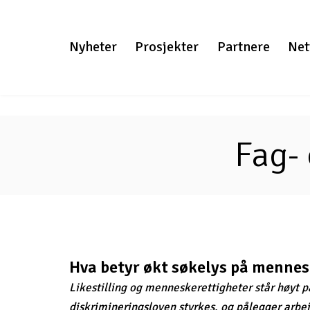
Gå
til
Nyheter
Prosjekter
Partnere
Net
innhold
Fag-
Hva betyr økt søkelys på mennesk
Likestilling og menneskerettigheter står høyt på
diskrimineringsloven styrkes, og pålegger arbei