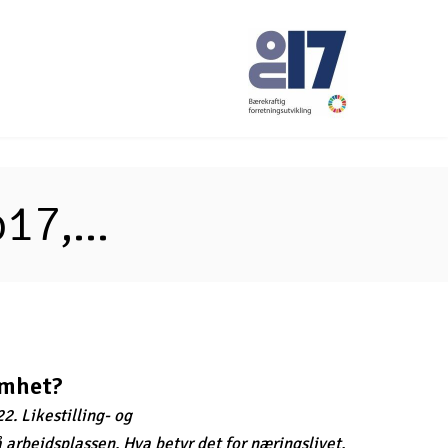
No17
7,...
omhet?
2. Likestilling- og
 arbeidsplassen. Hva betyr det for næringslivet,