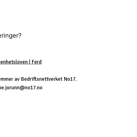
ringer?
penhetsloven | Ferd
lemmer av Bedriftsnettverket No17.
ne.jorunn@no17.no
jon