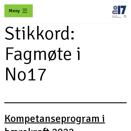
Gå
Meny
til
innhold
Stikkord:
No17
Fagmøte i
No17
Kompetanseprogram i