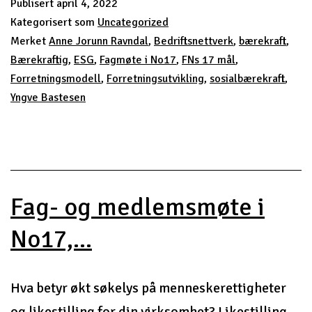
Publisert
april 4, 2022
29.april
Kategorisert som
Uncategorized
2022
Merket
Anne Jorunn Ravndal
,
Bedriftsnettverk
,
bærekraft
,
Bærekraftig
,
ESG
,
Fagmøte i No17
,
FNs 17 mål
,
Forretningsmodell
,
Forretningsutvikling
,
sosialbærekraft
,
Yngve Bastesen
Fag- og medlemsmøte i
No17,...
Hva betyr økt søkelys på menneskerettigheter
og likestilling for din virksomhet? Likestilling