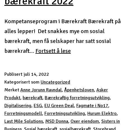
bærekraft 2022
Kompetanseprogram i Bærekraft Bærekraft på
alles lepper! Det snakkes mye om sosial
bærekraft, men få selskaper har satt sosial
Kompetanseprogram
bærekraft…
Fortsett å lese
i
bærekraft
Publisert
juli 14, 2022
2022
Kategorisert som
Uncategorized
Merket
Anne Jorunn Ravndal
,
Åpenhetsloven
,
Asker
Produkt
,
bærekraft
,
Bærekraftig forretningsutvikling
,
Digitalisering
,
ESG
,
EU Green Deal
,
Fagmøte i No17
,
Forretningsmodell
,
Forretningsutvikling
,
Hurum Elektro
,
Last Mile Solutions
,
MSD Donna
,
Oxer eiendom
,
Sisters in
Business
,
Sosial bærekraft
,
sosialbærekraft
,
Storebrand