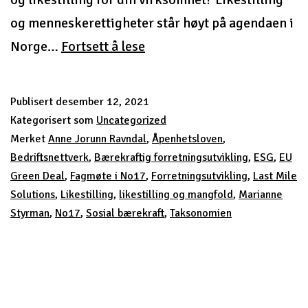
og menneskerettigheter står høyt på agendaen i
Fag-
Norge…
Fortsett å lese
og
medlemsmøte
Publisert
desember 12, 2021
i
Kategorisert som
Uncategorized
No17,
Merket
Anne Jorunn Ravndal
,
Åpenhetsloven
,
Bedriftsnettverk
,
Bærekraftig forretningsutvikling
,
ESG
,
EU
…
Green Deal
,
Fagmøte i No17
,
Forretningsutvikling
,
Last Mile
Solutions
,
Likestilling
,
likestilling og mangfold
,
Marianne
Styrman
,
No17
,
Sosial bærekraft
,
Taksonomien