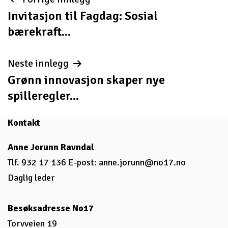
Innleggsnavigasjon
Invitasjon til Fagdag: Sosial
bærekraft...
Neste innlegg
Grønn innovasjon skaper nye
spilleregler...
Kontakt
Anne Jorunn Ravndal
Tlf. 932 17 136 E-post:
anne.jorunn@no17.no
Daglig leder
Besøksadresse No17
Torvveien 19