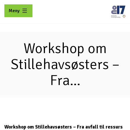
Gå
Meny
til
innhold
No17
Workshop om
Stillehavsøsters –
Fra...
Workshop om Stillehavsøsters – Fra avfall til ressurs