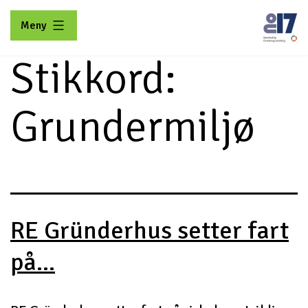
Gå
Meny
til
innhold
Stikkord:
No17
Grundermiljø
RE Gründerhus setter fart
på...