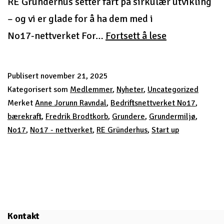
RE Gründerhus setter fart på sirkulær utvikling
– og vi er glade for å ha dem med i
RE
No17‑nettverket For…
Fortsett å lese
Gründerhus
setter
Publisert
november 21, 2025
fart
Kategorisert som
Medlemmer
,
Nyheter
,
Uncategorized
på…
Merket
Anne Jorunn Ravndal
,
Bedriftsnettverket No17
,
bærekraft
,
Fredrik Brodtkorb
,
Grundere
,
Grundermiljø
,
No17
,
No17 - nettverket
,
RE Gründerhus
,
Start up
Kontakt