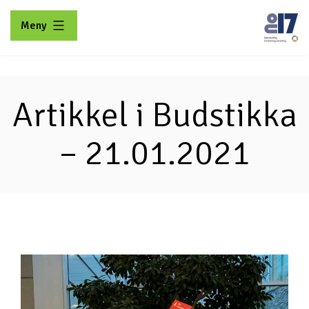
Gå
Meny
til
innhold
No17
Artikkel i Budstikka
– 21.01.2021