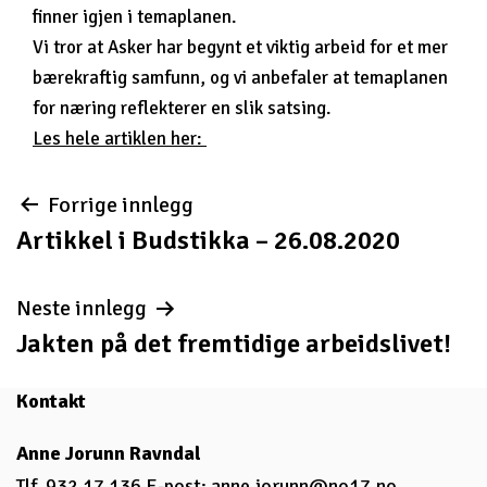
finner igjen i temaplanen.
Vi tror at Asker har begynt et viktig arbeid for et mer
bærekraftig samfunn, og vi anbefaler at temaplanen
for næring reflekterer en slik satsing.
Les hele artiklen her:
Innleggsnavigasjon
Forrige innlegg
Artikkel i Budstikka – 26.08.2020
Neste innlegg
Jakten på det fremtidige arbeidslivet!
Kontakt
Anne Jorunn Ravndal
Tlf. 932 17 136 E-post:
anne.jorunn@no17.no