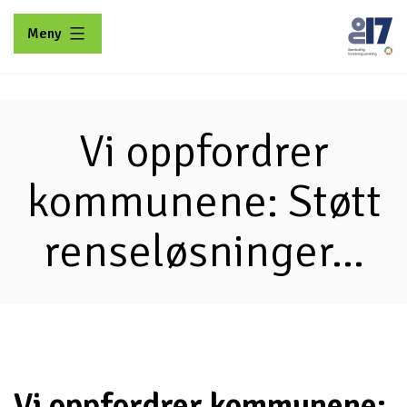
Gå
Meny
til
innhold
No17
Vi oppfordrer
kommunene: Støtt
renseløsninger...
Vi oppfordrer kommunene: