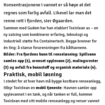
Konsentrasjonene i vannet er så høye at det
regnes som farlig avfall. Likevel lar man det
renne rett i fjorden, sier Øgaarden.
Sammen med Gudem har han etablert Toxiclean as – en
ny satsing som kombinerer erfaring, teknologi og
industriell støtte fra Containertech. Begge brenner for
én ting: å stanse forurensningen fra båthavnene.
Bilder: Fra fjordens bunn til renseløsning: Spillvann
samles opp (1), urenset spylevann (2), malingsrester
(3) og avfall fra bunnstoff og organisk materiale (4).
Praktisk, mobil løsning
I stedet for at hver havn må bygge kostbare renseanlegg,
tilbyr Toxiclean en
mobil tjeneste
: Havnen samler opp
spylevannet i en tank, og når tanken er full, kommer
Toxiclean med sitt mobile renseanlegg og renser vannet