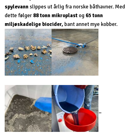
spylevann
slippes ut årlig fra norske båthavner. Med
dette følger
88 tonn mikroplast
og
65 tonn
miljøskadelige biocider,
bant annet mye kobber.
–