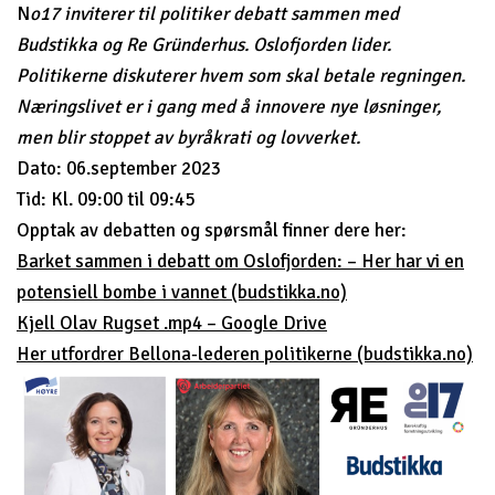
N
o17 inviterer til politiker debatt sammen med
Budstikka og Re Gründerhus.
Oslofjorden lider.
Politikerne diskuterer hvem som skal betale regningen.
Næringslivet er i gang med å innovere nye løsninger,
men blir stoppet av byråkrati og lovverket.
Dato: 06.september 2023
Tid: Kl. 09:00 til 09:45
Opptak av debatten og spørsmål finner dere her:
Barket sammen i debatt om Oslofjorden: – Her har vi en
potensiell bombe i vannet (budstikka.no)
Kjell Olav Rugset .mp4 – Google Drive
Her utfordrer Bellona-lederen politikerne (budstikka.no)