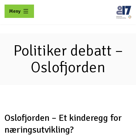
Gå
Meny
til
innhold
No17
Politiker debatt –
Oslofjorden
Oslofjorden – Et kinderegg for
næringsutvikling?