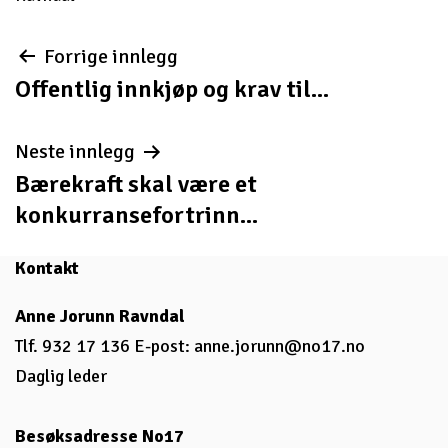
Innleggsnavigasjon
Forrige innlegg
Offentlig innkjøp og krav til...
Neste innlegg
Bærekraft skal være et
konkurransefortrinn...
Kontakt
Anne Jorunn Ravndal
Tlf. 932 17 136 E-post:
anne.jorunn@no17.no
Daglig leder
Besøksadresse No17