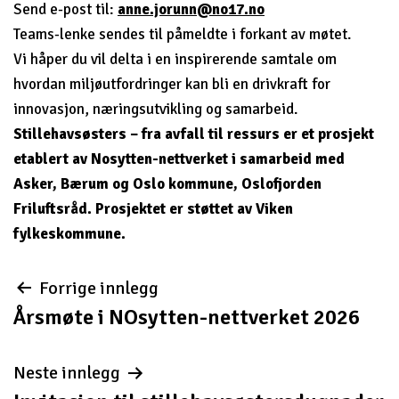
Send e-post til:
anne.jorunn@no17.no
Teams-lenke sendes til påmeldte i forkant av møtet.
Vi håper du vil delta i en inspirerende samtale om
hvordan miljøutfordringer kan bli en drivkraft for
innovasjon, næringsutvikling og samarbeid.
Stillehavsøsters – fra avfall til ressurs er et prosjekt
etablert av Nosytten-nettverket i samarbeid med
Asker, Bærum og Oslo kommune, Oslofjorden
Friluftsråd. Prosjektet er støttet av Viken
fylkeskommune.
Innleggsnavigasjon
Forrige innlegg
Årsmøte i NOsytten-nettverket 2026
Neste innlegg