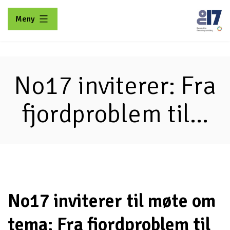
Gå
Meny
til
innhold
No17
No17 inviterer: Fra
fjordproblem til...
No17 inviterer til møte om
tema: Fra fjordproblem til