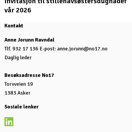
Invitasjon til stillehavsøstersdugnader
vår 2026
Kontakt
Anne Jorunn Ravndal
Tlf. 932 17 136 E-post:
anne.jorunn@no17.no
Daglig leder
Besøksadresse No17
Torvveien 19
1383 Asker
Sosiale lenker