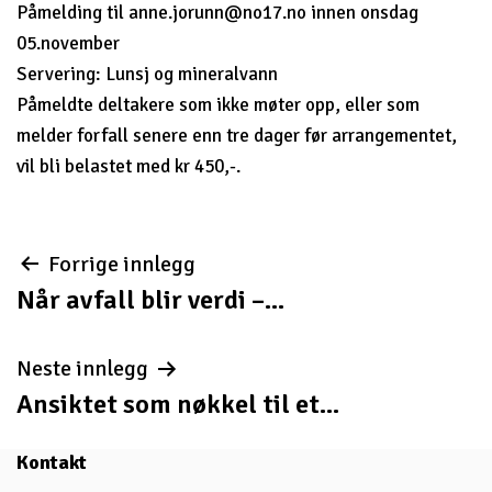
Påmelding til
anne.jorunn@no17.no
innen onsdag
05.november
Servering: Lunsj og mineralvann
Påmeldte deltakere som ikke møter opp, eller som
melder forfall senere enn tre dager før arrangementet,
vil bli belastet med kr 450,-.
Innleggsnavigasjon
Forrige innlegg
Når avfall blir verdi –...
Neste innlegg
Ansiktet som nøkkel til et...
Kontakt