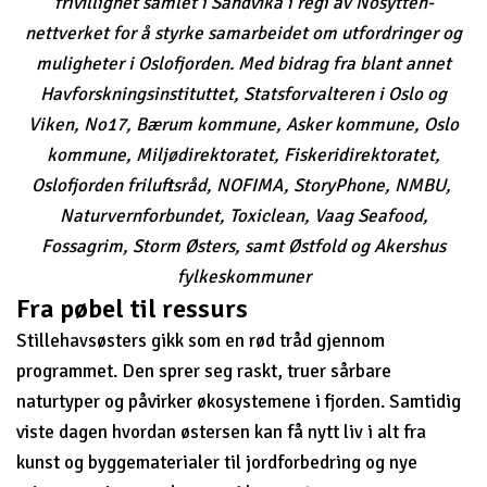
frivillighet samlet i Sandvika i regi av Nosytten-
nettverket for å styrke samarbeidet om utfordringer og
muligheter i Oslofjorden. Med bidrag fra blant annet
Havforskningsinstituttet, Statsforvalteren i Oslo og
Viken, No17, Bærum kommune, Asker kommune, Oslo
kommune, Miljødirektoratet, Fiskeridirektoratet,
Oslofjorden friluftsråd, NOFIMA, StoryPhone, NMBU,
Naturvernforbundet, Toxiclean, Vaag Seafood,
Fossagrim, Storm Østers, samt Østfold og Akershus
fylkeskommuner
Fra pøbel til ressurs
Stillehavsøsters gikk som en rød tråd gjennom
programmet. Den sprer seg raskt, truer sårbare
naturtyper og påvirker økosystemene i fjorden. Samtidig
viste dagen hvordan østersen kan få nytt liv i alt fra
kunst og byggematerialer til jordforbedring og nye