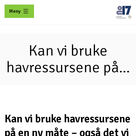
Gå
Meny
til
innhold
No17
Kan vi bruke
havressursene på...
Kan vi bruke havressursene
på en ny måte – også det vi