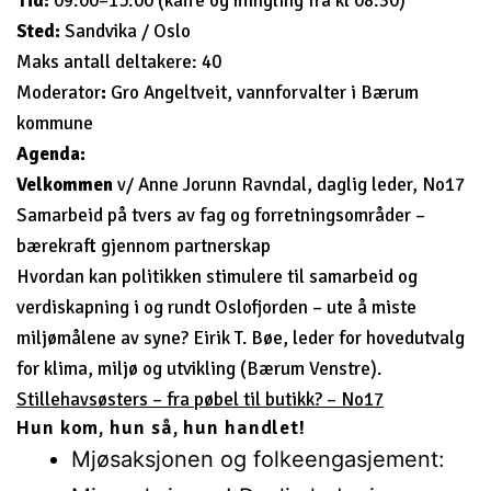
Tid:
09:00–15:00 (kaffe og mingling fra kl 08:30)
Sted:
Sandvika / Oslo
Maks antall deltakere: 40
Moderator
:
Gro Angeltveit, vannforvalter i Bærum
kommune
Agenda:
Velkommen
v/ Anne Jorunn Ravndal, daglig leder, No17
Samarbeid på tvers av fag og forretningsområder –
bærekraft gjennom partnerskap
Hvordan kan politikken stimulere til samarbeid og
verdiskapning i og rundt Oslofjorden – ute å miste
miljømålene av syne? Eirik T. Bøe, leder for hovedutvalg
for klima, miljø og utvikling (Bærum Venstre).
Stillehavsøsters – fra pøbel til butikk? – No17
Hun kom, hun så, hun handlet!
Mjøsaksjonen og folkeengasjement: