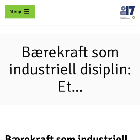
Gå
Meny
til
innhold
No17
Bærekraft som
industriell disiplin:
Et...
Bærekraft som industriell