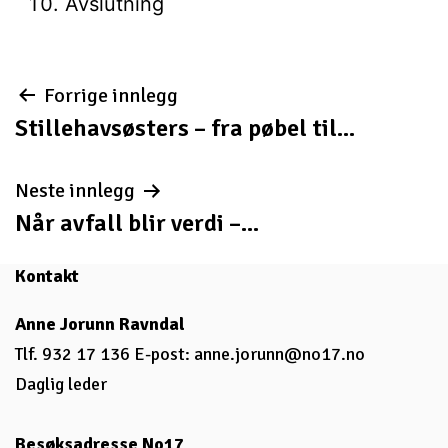
Avslutning
Innleggsnavigasjon
Forrige innlegg
Stillehavsøsters – fra pøbel til...
Neste innlegg
Når avfall blir verdi –...
Kontakt
Anne Jorunn Ravndal
Tlf. 932 17 136 E-post:
anne.jorunn@no17.no
Daglig leder
Besøksadresse No17