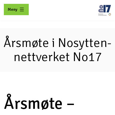
Gå
Meny
til
innhold
No17
Årsmøte i Nosytten-
nettverket No17
Årsmøte –