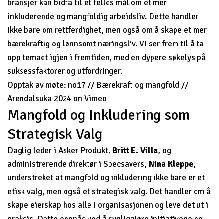
bransjer kan bidra til et felles mål om et mer
inkluderende og mangfoldig arbeidsliv. Dette handler
ikke bare om rettferdighet, men også om å skape et mer
bærekraftig og lønnsomt næringsliv. Vi ser frem til å ta
opp temaet igjen i fremtiden, med en dypere søkelys på
suksessfaktorer og utfordringer.
Opptak av møte:
no17 // Bærekraft og mangfold //
Arendalsuka 2024 on Vimeo
Mangfold og Inkludering som
Strategisk Valg
Daglig leder i Asker Produkt,
Britt E. Villa
, og
administrerende direktør i Specsavers,
Nina Kleppe
,
understreket at mangfold og inkludering ikke bare er et
etisk valg, men også et strategisk valg. Det handler om å
skape eierskap hos alle i organisasjonen og leve det ut i
praksis. Dette oppnås ved å synliggjøre initiativene og