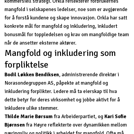
kommersiell strategi. Orkla reflekterer forbrukernes
mangfold i selskapenes ledelser, noe som er avgjørende
for å forstå kundene og skape innovasjon. Orkla har satt
konkrete mål for mangfold og inkludering, inkludert
bonusmål for toppledelsen og krav om mangfoldige team
når de ansetter eksterne aktører.
Mangfold og inkludering som
forpliktelse
Bodil Løkken Bendiksen
, administrerende direktør i
Norasondegruppen AS, påpekte at mangfold og
inkludering forplikter. Ledere må ta eierskap til hva
dette betyr for deres virksomhet og jobbe aktivt for å
inkludere ulike stemmer.
Thilde Marie Børsum
fra Arbeiderpartiet, og
Kari Sofie
Bjørnsen
fra Høyre reflekterte over dynamikken mellom
næringsliv og politikk i arbeidet for mangfold. Ofte må