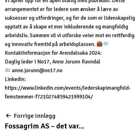
Vi åpner opp for en åpen dialog med publikum. Dette
arrangementet er for ledere som ønsker å lære av
suksesser og utfordringer, og for de som er lidenskapelig
opptatt av å skape et mer inkluderende og mangfoldig
arbeidsliv. Sammen vil vi utforske veier mot en rettferdig
og innovativ fremtid på arbeidsplassen.
Kontaktinformasjon for Arendalsuka 2024:
Daglig leder i No17, Anne Jorunn Ravndal
anne.jorunn@no17.no
Linkedin:
https://www.linkedin.com/events/lederskapimangfold-
femstemmer-f7210274859421999104/
Innleggsnavigasjon
Forrige innlegg
Fossagrim AS – det var...